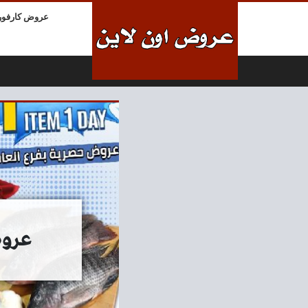
لتخطي إلى المحتوى
عروض كارفور
عروض هايب