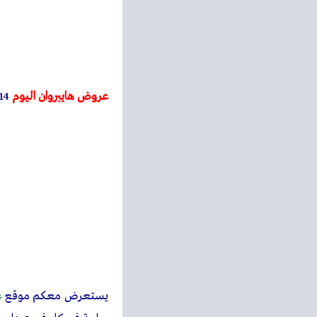
عروض هايبروان اليوم
14 فبراير 2026 خصومات عيد الحب
يستعرض معكم موقع
ع