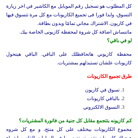
كل المطلوب هو تسجيل رقم الموبايل مع الكاشير في اخر زيارة
التسوق، وابدا فورا فى تجميع الكازيونات مع كل مرة تتسوق فيها
في كازيون. الاشتراك مجاني تمامًا وبدون بطاقة.
ماتنساش اضافة كل شروة لمحفظة كازيونى الخاصة بيك.
لو في باقي؟
محفظة كازيوني هاتحافظلك على الباقي. الباقي هيتحول
كازيونات علشان تستبدلهم بمشتريات.
طرق تجميع الكازيونات
تسوق في كازيون
بالباقي كازيونات
التسوق الالكتروني
كم كازيونه بتتجمع مقابل كل جنية من فاتورة المشتريات؟
مجموع الكازيونات بيختلف على كل منتج، و مع كل شروه
هيجيلك كازيونات تقدر تستفيد بيها في الزيارات القادمه لشراء