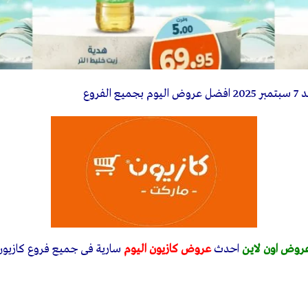
يوم بجميع الفروع
روض اون لاين
احدث
عروض كازيون اليوم
سارية فى جميع فروع كازيون