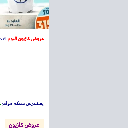
عروض كازيون اليوم
الاحد 7 سبتمبر 2025 افضل عروض ال
يستعرض معكم
موقع
ع
عروض كازيون