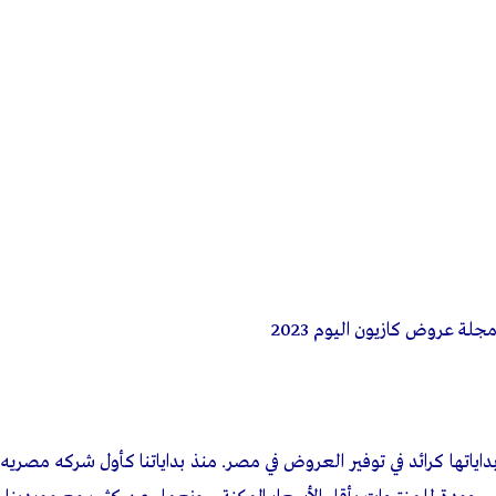
قوتنا الشرائية الهائلة جنبًا إلى جنب مع سعينا اللامتناهي لتحقيق ال
الخيار الأول للعميل , لاعب السلع الا
يون
وحتى 1 بعد منتصف الليل
ون
1960