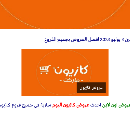
 العروض بجميع الفروع
عروض كازيون
روض اون لاين
احدث
عروض كازيون اليوم
سارية فى جميع فروع كازيون