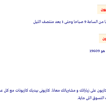
 كل جنية من فاتورة المشتريات؟
ف على كل منتج، و مع كل شروه هيجيلك كازيونات تقدر تستفيد بيها في ا
 متنساش تسجل رقمك علشان تجمع الكازيونات في محفظتك.
لمنتج، يتم خصم مجموع الكازيونات التي تم اضافتها عند الشراء.
ى كازيونى؟
نات كازيونى؟