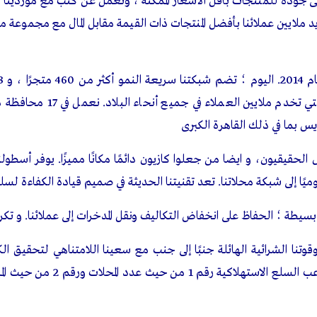
زيون على زياراتك و مشترياتك معانا. كازيونى بيديك كازيونات مع كل ع
 التسوق اللى جاية.
 الموبايل مع الكاشير في اخر زيارة التسوق، وابدا فورا فى تجميع الكا
مجاني تمامًا وبدون بطاقة.
لمحفظة كازيونى الخاصة بيك.
ك على الباقي. الباقي هيتحول كازيونات علشان تستبدلهم بمشتريات.