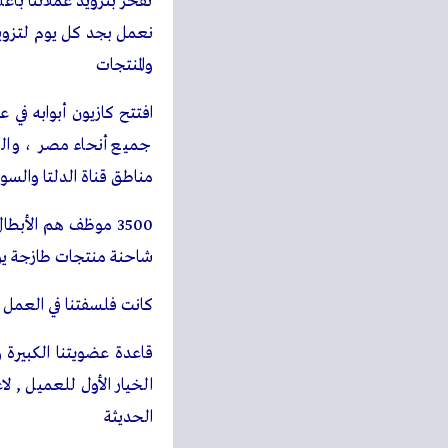
ما هو كازيونى؟
كازيونى هو “شكرا” من كا
يمكن استبدالها في زيارات
كل شروة تفرق كتير
ما هى طريقة الاشتراك؟
كل المطلوب هو تسجيل رقم
فيها في كازيون. الاشتراك 
ماتنساش اضافة كل شروة 
لو في باقي؟
محفظة كازيوني هاتحافظل
طرق تجميع الكازيونات