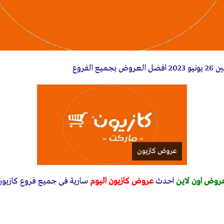
 العروض بجميع الفروع
عروض كازيون
روض اون لاين
احدث
عروض كازيون اليوم
سارية فى جميع فروع كازيون