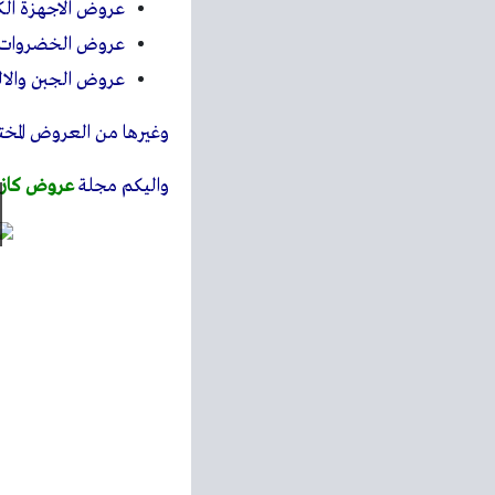
عروض الاجهزة الكه
عروض الخضروات و
عروض الجبن والال
وغيرها من العروض المختل
واليكم مجلة
عروض كازي
استعرضنا معكم احدث مجل