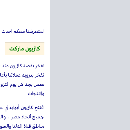
التسوق الالكتروني
كم كازيونه بتتجمع مقابل
مجموع الكازيونات بيختل
منتجات مختلفه كثير. و
في حالة استرجاع ا
ما هى قيمة الكازيونات ف
كل 50 كازيونه بـ1 جنيه.
امتى ممكن استخدم كازيو
بمجرد تجميع أول 50 كازيونه.
ازاي اعرف رصيد الكازيون
سوف يتم اضافة مجموع عدد