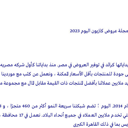
 كل جنية من فاتورة المشتريات؟
ف على كل منتج، و مع كل شروه هيجيلك كازيونات تقدر تستفيد بيها في ا
 متنساش تسجل رقمك علشان تجمع الكازيونات في محفظتك.
لمنتج، يتم خصم مجموع الكازيونات التي تم اضافتها عند الشراء.
ى كازيونى؟
نات كازيونى؟
ات في محفظة كازيوني؟
 الكازيونات وقيمتهم الماديه على فاتورة المشتريات.