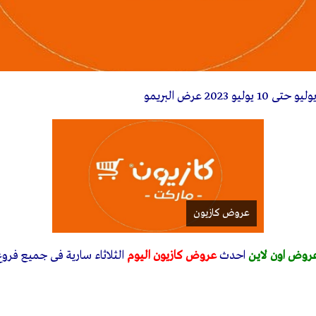
عروض كازيون
روض اون لاين
احدث
عروض كازيون اليوم
الثلاثاء سارية فى جميع فرو