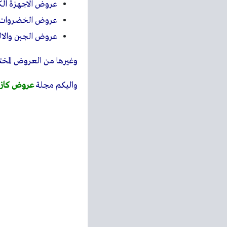
عروض الاجهزة الكه
عروض الخضروات و
عروض الجبن والال
وغيرها من العروض المختل
واليكم مجلة
عروض كازيو
استعرضنا معكم احدث مجل