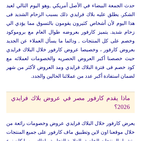
حدث الجمعة البيضاء في الأصل أمريكي ,وهو اليوم التالي لعيد
الشكر. يطلق عليه بلاك فرايدي ذلك بسبب الزحام الشديد فى
هذا اليوم لأن أشخاص كثيرون يقومون بالتسوق مما يؤدي الي
زحام شديد. يتميز كارفور بعروضه طوال العام مع بروموكود
وخصم على كل المنتجات , ودائما ما يسأل العملاء عن الجديد
بعروض كارفور ، وخصيصا عروض كارفور خلال البلاك فرايدي
حيث خصصنا أكبر العروض الحصريه والخصومات لعملائه مع
كود خصم فى فترة البلاك فرايدي ومد العروض لأكثر من شهر
لضمان استفادة أكبر عدد من عملائنا الحالين والجدد.
ماذا يقدم كارفور مصر في عروض بلاك فرايدي
2026؟
يعرض كارفور خلال البلاك فرايدي عروض وخصومات رائعة من
خلال موقعنا اون لاين وتطبيق ماف كارفور على جميع المنتجات
وتشمل المنتجات الخاصة بالعلامة التجارية ، لذلك، مهما كان نوع