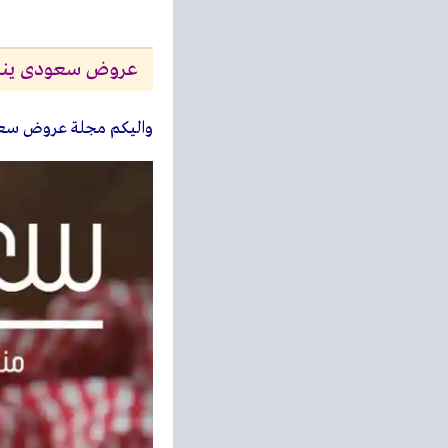
عروض سعودى يناير 6
واليكم مجلة عروض سع