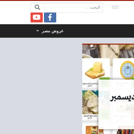
البحث:
عروض مصر
عودى ماركت من 12 ديسمبر حتى 22 ديسمبر