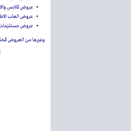
عروض الملابس والا
عروض العاب الاط
عروض مستلزمات ال
وغيرها من العروض المختل
رنين
رنين متخصص في مجال تجه
المنزلية والمفروشات ، ب
المنتجات التي لا غنى عن