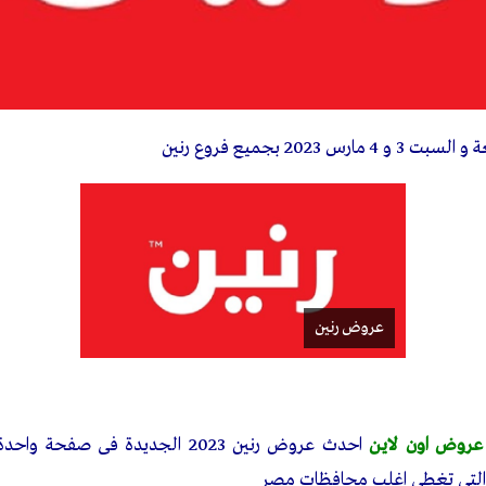
و 4 مارس 2023 بجميع فروع رنين
عروض رنين
عروض اون لاين
احدث عروض رنين 2023 الجديدة فى ص
 التى تغطى اغلب محافظات مصر