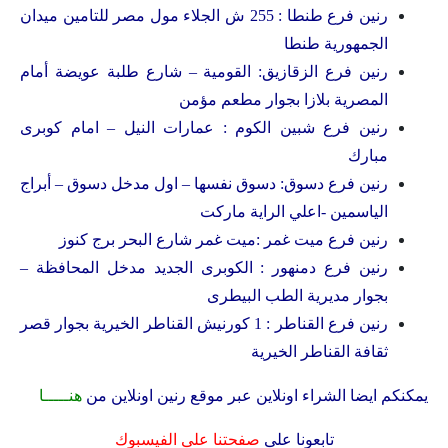
رنين فرع طنطا : 255 ش الجلاء مول مصر للتامين ميدان
الجمهورية طنطا
رنين فرع الزقازيق: القومية – شارع طلبة عويضة أمام
المصرية بلازا بجوار مطعم مؤمن
رنين فرع شبين الكوم : عمارات النيل – امام كوبرى
مبارك
رنين فرع دسوق: دسوق نفسها – اول مدخل دسوق – أبراج
الياسمين -اعلي الراية ماركت
رنين فرع ميت غمر :ميت غمر شارع البحر برج كنوز
رنين فرع دمنهور : الكوبرى الجديد مدخل المحافظة –
بجوار مديرية الطب البيطرى
رنين فرع القناطر : 1 كورنيش القناطر الخيرية بجوار قصر
ثقافة القناطر الخيرية
يمكنكم ايضا الشراء اونلاين عبر موقع رنين اونلاين من
هنـــــا
تابعونا على
صفحتنا على الفيسبوك