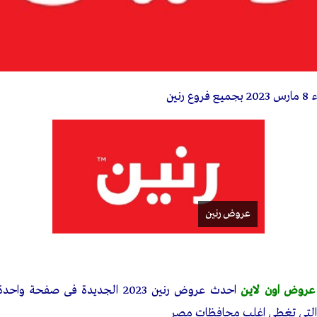
روع رنين
عروض رنين
عروض اون لاين
احدث عروض رنين 2023 الجديدة فى ص
 التى تغطى اغلب محافظات مصر