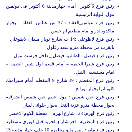
رنين فرع 6أكتوبر : أمام جهازمدينة 6 أكتوبر فى دولفين
مول البوابة الرئيسية .
رنين فرع عباس_العقاد : 37 ش عباس العقاد – بجوار
ماكدونالدز و امام مطعم ام حسن .
رنين فرع لاظوغلي :14 ب شارع نوبار ميدان لاظوغلي _
بالقرب من محطة مترو سعد زغلول
رنين فرع فيصل : الطالبية فيصل _ داخل فرست مول
رنين فرع شبرا الخيمة – أمام قسم اول شبرا الخيمة –
امام مستشفى النيل .
رنين فرع المقطم : 39 شارع 9 المقطم أمام سيراميك
كليوباترا بجوار أورانج
رنين فرع عين شمس : مول غنيم عين شمس الشرقية
بجوار محطة مترو عزبة النخل بجوار حلوانى لبنان
رنين فرع الهرم: 128 شارع الهرم – محطة الكوم الاخضر
رنين فرع المطرية : اخر شارع الحرية قبل كوبرى مسطرد
رنين فرع مايو : رنين مايو مجاورة 10 خلف جهاز مدينة 15