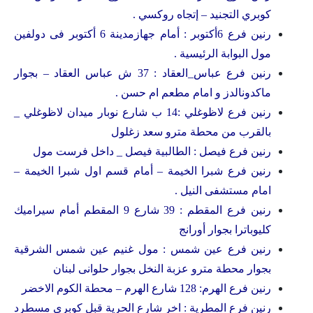
كوبري التجنيد – إتجاه روكسي .
رنين فرع 6أكتوبر : أمام جهازمدينة 6 أكتوبر فى دولفين
مول البوابة الرئيسية .
رنين فرع عباس_العقاد : 37 ش عباس العقاد – بجوار
ماكدونالدز و امام مطعم ام حسن .
رنين فرع لاظوغلي :14 ب شارع نوبار ميدان لاظوغلي _
بالقرب من محطة مترو سعد زغلول
رنين فرع فيصل : الطالبية فيصل _ داخل فرست مول
رنين فرع شبرا الخيمة – أمام قسم اول شبرا الخيمة –
امام مستشفى النيل .
رنين فرع المقطم : 39 شارع 9 المقطم أمام سيراميك
كليوباترا بجوار أورانج
رنين فرع عين شمس : مول غنيم عين شمس الشرقية
بجوار محطة مترو عزبة النخل بجوار حلوانى لبنان
رنين فرع الهرم: 128 شارع الهرم – محطة الكوم الاخضر
رنين فرع المطرية : اخر شارع الحرية قبل كوبرى مسطرد