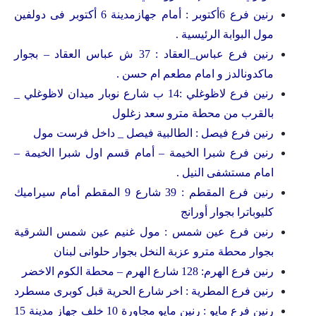
رنين فرع 6أكتوبر : أمام جهازمدينة 6 أكتوبر فى دولفين
مول البوابة الرئيسية .
رنين فرع عباس_العقاد : 37 ش عباس العقاد – بجوار
ماكدونالدز و امام مطعم ام حسن .
رنين فرع لاظوغلي :14 ب شارع نوبار ميدان لاظوغلي _
بالقرب من محطة مترو سعد زغلول
رنين فرع فيصل : الطالبية فيصل _ داخل فرست مول
رنين فرع شبرا الخيمة – أمام قسم اول شبرا الخيمة –
امام مستشفى النيل .
رنين فرع المقطم : 39 شارع 9 المقطم أمام سيراميك
كليوباترا بجوار أورانج
رنين فرع عين شمس : مول غنيم عين شمس الشرقية
بجوار محطة مترو عزبة النخل بجوار حلوانى لبنان
رنين فرع الهرم: 128 شارع الهرم – محطة الكوم الاخضر
رنين فرع المطرية : اخر شارع الحرية قبل كوبرى مسطرد
رنين فرع مايو : رنين مايو مجاورة 10 خلف جهاز مدينة 15