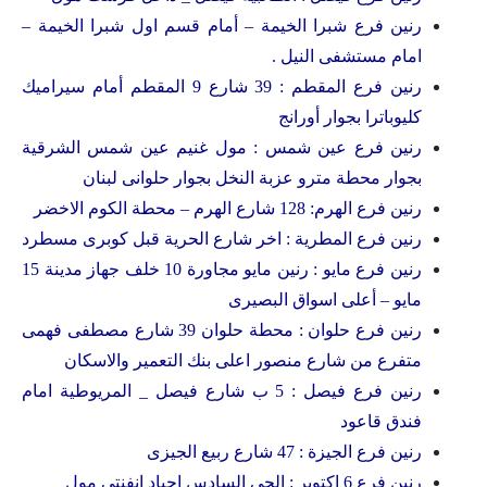
رنين فرع شبرا الخيمة – أمام قسم اول شبرا الخيمة –
امام مستشفى النيل .
رنين فرع المقطم : 39 شارع 9 المقطم أمام سيراميك
كليوباترا بجوار أورانج
رنين فرع عين شمس : مول غنيم عين شمس الشرقية
بجوار محطة مترو عزبة النخل بجوار حلوانى لبنان
رنين فرع الهرم: 128 شارع الهرم – محطة الكوم الاخضر
رنين فرع المطرية : اخر شارع الحرية قبل كوبرى مسطرد
رنين فرع مايو : رنين مايو مجاورة 10 خلف جهاز مدينة 15
مايو – أعلى اسواق البصيرى
رنين فرع حلوان : محطة حلوان 39 شارع مصطفى فهمى
متفرع من شارع منصور اعلى بنك التعمير والاسكان
رنين فرع فيصل : 5 ب شارع فيصل _ المريوطية امام
فندق قاعود
رنين فرع الجيزة : 47 شارع ربيع الجيزى
رنين فرع 6 اكتوبر : الحى السادس اجياد انفنتى مول