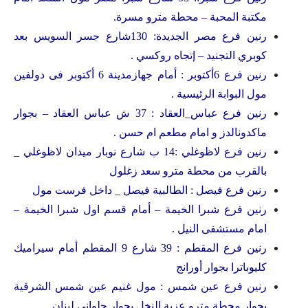
مكتبة المحبة – محطة مترو مسرة.
رنين فرع مصر الجديدة: 130شارع جسر السويس بعد
كوبري التجنيد – إتجاه روكسي .
رنين فرع 6أكتوبر : أمام جهازمدينة 6 أكتوبر فى دولفين
مول البوابة الرئيسية .
رنين فرع عباس_العقاد : 37 ش عباس العقاد – بجوار
ماكدونالدز و امام مطعم ام حسن .
رنين فرع لاظوغلي :14 ب شارع نوبار ميدان لاظوغلي _
بالقرب من محطة مترو سعد زغلول
رنين فرع فيصل : الطالبية فيصل _ داخل فرست مول
رنين فرع شبرا الخيمة – أمام قسم اول شبرا الخيمة –
امام مستشفى النيل .
رنين فرع المقطم : 39 شارع 9 المقطم أمام سيراميك
كليوباترا بجوار أورانج
رنين فرع عين شمس : مول غنيم عين شمس الشرقية
بجوار محطة مترو عزبة النخل بجوار حلوانى لبنان