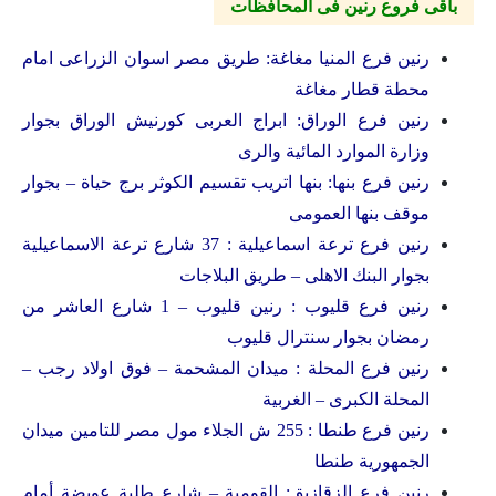
باقى فروع رنين فى المحافظات
رنين فرع المنيا مغاغة: طريق مصر اسوان الزراعى امام
محطة قطار مغاغة
رنين فرع الوراق: ابراج العربى كورنيش الوراق بجوار
وزارة الموارد المائية والرى
رنين فرع بنها: بنها اتريب تقسيم الكوثر برج حياة – بجوار
موقف بنها العمومى
رنين فرع ترعة اسماعيلية : 37 شارع ترعة الاسماعيلية
بجوار البنك الاهلى – طريق البلاجات
رنين فرع قليوب : رنين قليوب – 1 شارع العاشر من
رمضان بجوار سنترال قليوب
رنين فرع المحلة : ميدان المشحمة – فوق اولاد رجب –
المحلة الكبرى – الغربية
رنين فرع طنطا : 255 ش الجلاء مول مصر للتامين ميدان
الجمهورية طنطا
رنين فرع الزقازيق: القومية – شارع طلبة عويضة أمام