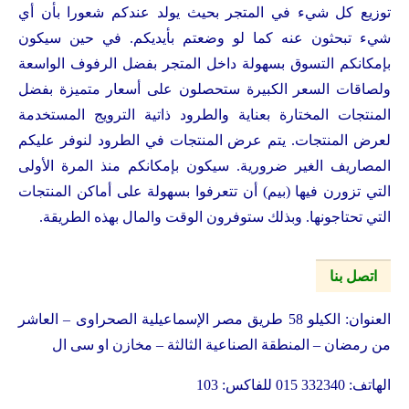
توزيع كل شيء في المتجر بحيث يولد عندكم شعورا بأن أي
شيء تبحثون عنه كما لو وضعتم بأيديكم. في حين سيكون
بإمكانكم التسوق بسهولة داخل المتجر بفضل الرفوف الواسعة
ولصاقات السعر الكبيرة ستحصلون على أسعار متميزة بفضل
المنتجات المختارة بعناية والطرود ذاتية الترويج المستخدمة
لعرض المنتجات. يتم عرض المنتجات في الطرود لنوفر عليكم
المصاريف الغير ضرورية. سيكون بإمكانكم منذ المرة الأولى
التي تزورن فيها (بيم) أن تتعرفوا بسهولة على أماكن المنتجات
التي تحتاجونها. وبذلك ستوفرون الوقت والمال بهذه الطريقة.
اتصل بنا
العنوان: الكيلو 58 طريق مصر الإسماعيلية الصحراوى – العاشر
من رمضان – المنطقة الصناعية الثالثة – مخازن او سى ال
الهاتف: 332340 015 للفاكس: 103