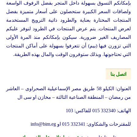
بإمكانكم التسوق بسهولة داخل المتجر بفضل الرفوف الواسعة
ولصاقات السعر الكبيرة ستحصلون على أسعار متميزة بفضل
المنتجات المختارة بعناية والطرود ذاتية الترويج المستخدمة
لعرض المنتجات. يتم عرض المنتجات في الطرود لنوفر عليكم
المصاريف الغير ضرورية. سيكون بإمكانكم منذ المرة الأولى
التي تزورن فيها (بيم) أن تتعرفوا بسهولة على أماكن المنتجات
التي تحتاجونها. وبذلك ستوفرون الوقت والمال بهذه الطريقة.
اتصل بنا
العنوان: الكيلو 58 طريق مصر الإسماعيلية الصحراوى – العاشر
من رمضان – المنطقة الصناعية الثالثة – مخازن او سى ال
الهاتف: 332340 015 للفاكس: 103
للمقترحات والشكاوى: 332341 015 او
info@bim.eg