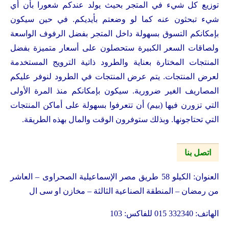
توزيع كل شيء في المتجر بحيث يولد عندكم شعورا بأن أي
شيء تبحثون عنه كما لو وضعتم بأيديكم. في حين سيكون
بإمكانكم التسوق بسهولة داخل المتجر بفضل الرفوف الواسعة
ولصاقات السعر الكبيرة ستحصلون على أسعار متميزة بفضل
المنتجات المختارة بعناية والطرود ذاتية الترويج المستخدمة
لعرض المنتجات. يتم عرض المنتجات في الطرود لنوفر عليكم
المصاريف الغير ضرورية. سيكون بإمكانكم منذ المرة الأولى
التي تزورن فيها (بيم) أن تتعرفوا بسهولة على أماكن المنتجات
التي تحتاجونها. وبذلك ستوفرون الوقت والمال بهذه الطريقة.
اتصل بنا
العنوان: الكيلو 58 طريق مصر الإسماعيلية الصحراوى – العاشر
من رمضان – المنطقة الصناعية الثالثة – مخازن او سى ال
الهاتف: 332340 015 للفاكس: 103