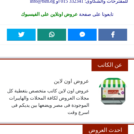
للمقترحات والشكاوى: 332341 015 او
info@bim.eg
تابعونا على صفحة
عروض اونلاين على الفيسبوك
عن الكاتب
عروض اون لاين
عروض اون لاين كاتب متخصص بتغطية كل
مجلات العروض لكافة المحلات والهايبرات
الموجودة فى مصر ويضعها بين يديكم فى
اسرع وقت
احدث العروض