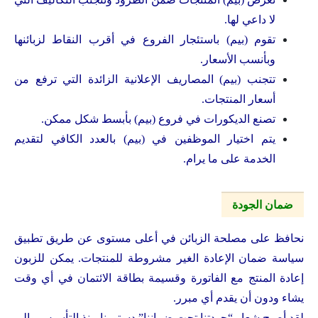
لا داعي لها.
تقوم (بيم) باستئجار الفروع في أقرب النقاط لزبائنها
وبأنسب الأسعار.
تتجنب (بيم) المصاريف الإعلانية الزائدة التي ترفع من
أسعار المنتجات.
تصنع الديكورات في فروع (بيم) بأبسط شكل ممكن.
يتم اختيار الموظفين في (بيم) بالعدد الكافي لتقديم
الخدمة على ما يرام.
ضمان الجودة
نحافظ على مصلحة الزبائن في أعلى مستوى عن طريق تطبيق
سياسة ضمان الإعادة الغير مشروطة للمنتجات. يمكن للزبون
إعادة المنتج مع الفاتورة وقسيمة بطاقة الائتمان في أي وقت
يشاء ودون أن يقدم أي مبرر.
لقد أصبح شعار “جودتنا تحت ضماننا” دستورنا منذ التأسيس والى