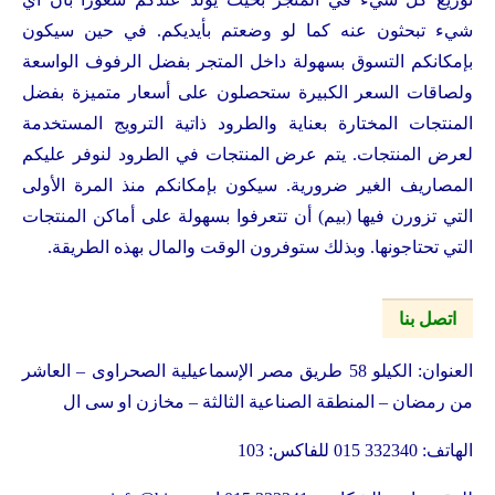
شيء تبحثون عنه كما لو وضعتم بأيديكم. في حين سيكون
بإمكانكم التسوق بسهولة داخل المتجر بفضل الرفوف الواسعة
ولصاقات السعر الكبيرة ستحصلون على أسعار متميزة بفضل
المنتجات المختارة بعناية والطرود ذاتية الترويج المستخدمة
لعرض المنتجات. يتم عرض المنتجات في الطرود لنوفر عليكم
المصاريف الغير ضرورية. سيكون بإمكانكم منذ المرة الأولى
التي تزورن فيها (بيم) أن تتعرفوا بسهولة على أماكن المنتجات
التي تحتاجونها. وبذلك ستوفرون الوقت والمال بهذه الطريقة.
اتصل بنا
العنوان: الكيلو 58 طريق مصر الإسماعيلية الصحراوى – العاشر
من رمضان – المنطقة الصناعية الثالثة – مخازن او سى ال
الهاتف: 332340 015 للفاكس: 103