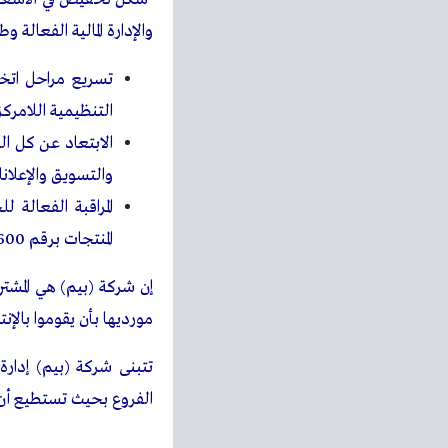
والإدارة المالية الفعالة
تسريع مراحل اتخا
التنظيمية اللامركزي
الابتعاد عن كل ال
والتسويق والإعلانا
المراقبة الفعال
المنتجات برقم 600 تقريبا.
إن شركة (بيم) هي المشتر
مورديها بأن يقوموا بالإ
تتبنى شركة (بيم) إدارة 
الفروع بحيث تستطيع أن تلبي حوالي 80% من الاح