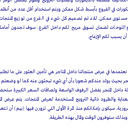
التكاليف المتعلقة بالديكورات وعمليات الترويج ونقوم بعكس الوفر
ديكورات في الفروع بأبسط شكل ممكن ويتم استخدام أقل عدد من أنظمة 
ى مستوى ممكن. لقد تم تصميم كل شيء في الفرع من توزيع المنتجا
يع اللوحات لضمان تسوق مريح لكم داخل الفرع. سوف تجدون أمامكم
ن يسبب لكم الإزعاج.
ي نعتمدها في عرض منتجاتنا داخل المتاجر هي تأمين العثور على ما تطل
متجر بحيث يولد عندكم شعورا بأن أي شيء تبحثون عنه كما لو وضعتم 
ة داخل المتجر بفضل الرفوف الواسعة ولصاقات السعر الكبيرة ستحص
بعناية والطرود ذاتية الترويج المستخدمة لعرض المنتجات. يتم عرض ال
ورية. سيكون بإمكانكم منذ المرة الأولى التي تزورن فيها (بيم) أن تت
 وبذلك ستوفرون الوقت والمال بهذه الطريقة.