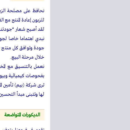
نحافظ على مصلحة الزب
للزبون إعادة المنتج مع ا
لقد أصبح شعار “جودتنا 
نبدي اهتماما خاصا لجودة
جودة وتوافق كل منتج ع
خلال مرحلة البيع.
نعمل بالتنسيق مع المخت
بفحوصات كيميائية وبيولو
ترى شركة (بيم) تأمين ال
لها وتتبنى مبدأ التحسين
الديكورات المتواضعة