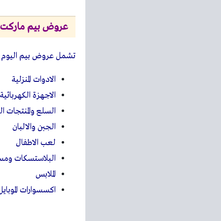
عروض بيم ماركت
تشمل عروض بيم اليوم
الادوات المنزلية
الاجهزة الكهربائية
السلع والمنتجات ال
الجبن والالبان
لعب الاطفال
البلاستسكات ومست
الملابس
اكسسوارات الموبايل
وغيرها العد