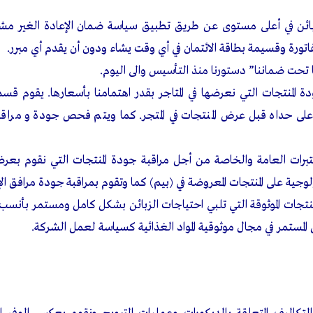
ائن في أعلى مستوى عن طريق تطبيق سياسة ضمان الإعادة الغير مش
لفاتورة وقسيمة بطاقة الائتمان في أي وقت يشاء ودون أن يقدم أي مبرر.
تحت ضماننا” دستورنا منذ التأسيس والى اليوم.
 المنتجات التي نعرضها في المتاجر بقدر اهتمامنا بأسعارها. يقوم قسم ا
لى حداه قبل عرض المنتجات في المتجر. كما ويتم فحص جودة و مراقب
برات العامة والخاصة من أجل مراقبة جودة المنتجات التي نقوم بعرضه
جية على المنتجات المعروضة في (بيم) كما وتقوم بمراقبة جودة مرافق ال
منتجات الموثوقة التي تلبي احتياجات الزبائن بشكل كامل ومستمر بأنسب ا
 المستمر في مجال موثوقية المواد الغذائية كسياسة لعمل الشركة.