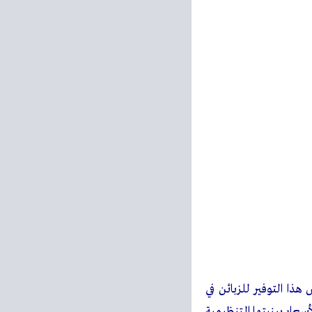
ذا التوفير للزبائن في
سعار ببنيتها التنظيمية