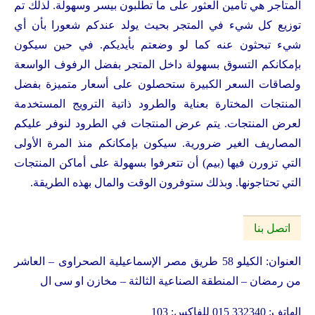
المتاجر هي تأمين العثور على ما تطلبون بيسر وسهولة. لذلك تم
توزيع كل شيء في المتجر بحيث يولد عندكم شعورا بأن أي
شيء تبحثون عنه كما لو وضعتم بأيديكم. في حين سيكون
بإمكانكم التسوق بسهولة داخل المتجر بفضل الرفوف الواسعة
ولصاقات السعر الكبيرة ستحصلون على أسعار متميزة بفضل
المنتجات المختارة بعناية والطرود ذاتية الترويج المستخدمة
لعرض المنتجات. يتم عرض المنتجات في الطرود لنوفر عليكم
المصاريف الغير ضرورية. سيكون بإمكانكم منذ المرة الأولى
التي تزورن فيها (بيم) أن تتعرفوا بسهولة على أماكن المنتجات
التي تحتاجونها. وبذلك ستوفرون الوقت والمال بهذه الطريقة.
اتصل بنا
العنوان: الكيلو 58 طريق مصر الإسماعيلية الصحراوى – العاشر
من رمضان – المنطقة الصناعية الثالثة – مخازن او سى ال
الهاتف: 332340 015 للفاكس: 103