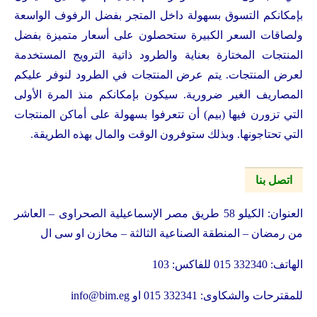
بإمكانكم التسوق بسهولة داخل المتجر بفضل الرفوف الواسعة
ولصاقات السعر الكبيرة ستحصلون على أسعار متميزة بفضل
المنتجات المختارة بعناية والطرود ذاتية الترويج المستخدمة
لعرض المنتجات. يتم عرض المنتجات في الطرود لنوفر عليكم
المصاريف الغير ضرورية. سيكون بإمكانكم منذ المرة الأولى
التي تزورن فيها (بيم) أن تتعرفوا بسهولة على أماكن المنتجات
التي تحتاجونها. وبذلك ستوفرون الوقت والمال بهذه الطريقة.
اتصل بنا
العنوان: الكيلو 58 طريق مصر الإسماعيلية الصحراوى – العاشر
من رمضان – المنطقة الصناعية الثالثة – مخازن او سى ال
الهاتف: 332340 015 للفاكس: 103
للمقترحات والشكاوى: 332341 015 او
info@bim.eg