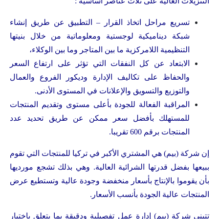
التنزيلات العالية على ثلاث عناصر أساسية :
تسريع مراحل اتخاذ القرار – التطبيق عن طريق إنشاء
شبكة ديناميكية لوجستية ومعلوماتية من خلال بنيتها
التنظيمية اللامركزية ما بين المتاجر وما بين الوكلاء،
الابتعاد عن كل النفقات التي تؤثر على ارتفاع السعر
والحفاظ على تكاليف الإدارة وديكور الفروع والعمال
والتوزيع والتسويق والإعلانات في المستوى الأدنى.
المراقبة الفعالة للجودة بأعلى مستوى وتقديم المنتجات
للمستهلك بأفضل سعر ممكن عن طريق تحديد عدد
المنتجات برقم 600 تقريبا.
إن شركة (بيم) هي المشتري الأكبر في تركيا للمنتجات التي تقوم
ببيعها بفضل قدرتها الشرائية العالية. وهي بذلك تشجع مورديها
بأن يقوموا بالإنتاج بأسعار منخفضة وجودة عالية وتستطيع عرض
المنتجات عالية الجودة بأنسب الأسعار.
تتبنى شركة (بيم) إدارة عمل تفصيلية ودقيقة بما يتعلق باختيار