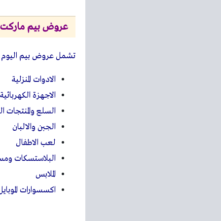
عروض بيم ماركت
تشمل عروض بيم اليوم
الادوات المنزلية
الاجهزة الكهربائية
السلع والمنتجات ال
الجبن والالبان
لعب الاطفال
البلاستسكات ومست
الملابس
اكسسوارات الموبايل
وغيرها العد