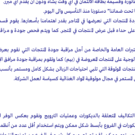
لفاتورة وقسيمة بطاقة الائتمان في أي وقت يشاء ودون أن يقدم أي مبرر.
تحت ضماننا” دستورنا منذ التأسيس والى اليوم.
 المنتجات التي نعرضها في المتاجر بقدر اهتمامنا بأسعارها. يقوم قسم ا
لى حداه قبل عرض المنتجات في المتجر. كما ويتم فحص جودة و مراقب
برات العامة والخاصة من أجل مراقبة جودة المنتجات التي نقوم بعرضه
جية على المنتجات المعروضة في (بيم) كما وتقوم بمراقبة جودة مرافق ال
منتجات الموثوقة التي تلبي احتياجات الزبائن بشكل كامل ومستمر بأنسب ا
 المستمر في مجال موثوقية المواد الغذائية كسياسة لعمل الشركة.
التكاليف المتعلقة بالديكورات وعمليات الترويج ونقوم بعكس الوفر
ديكورات في الفروع بأبسط شكل ممكن ويتم استخدام أقل عدد من أنظمة 