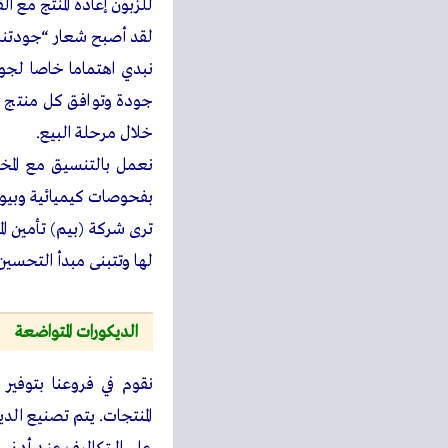
للزبون إعادة المنتج مع ا
لقد أصبح شعار “جودتنا 
نبدي اهتماما خاصا لجودة
جودة وتوافق كل منتج ع
خلال مرحلة البيع.
نعمل بالتنسيق مع المخت
بفحوصات كيميائية وبيولو
ترى شركة (بيم) تأمين ال
لها وتتبنى مبدأ التحسين
الديكورات المتواضعة
نقوم في فروعنا بتوفير 
المنتجات. يتم تصنيع ال