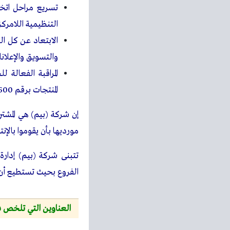
تسريع مراحل اتخا
التنظيمية اللامركزي
الابتعاد عن كل ال
والتسويق والإعلانا
المراقبة الفعال
المنتجات برقم 600 تقريبا.
إن شركة (بيم) هي المشتر
مورديها بأن يقوموا بالإ
تتبنى شركة (بيم) إدارة 
الفروع بحيث تستطيع أن تلبي حوالي 80% من الاح
العناوين التي تلخص ف