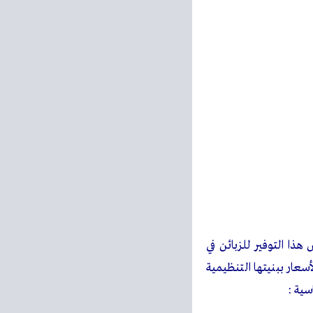
ذا التوفير للزبائن في
سعار ببنيتها التنظيمية
سية :