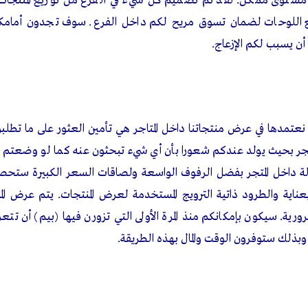
ى مستوى ممكن. لقد تم تصميم كل شيء في الفرع من توزيع المنتجا
يع اللوحات لضمان تسوق مريح لكم داخل الفرع. سوف تجدون أمامكم
ن يسبب لكم الإزعاج.
ي نعتمدها في عرض منتجاتنا داخل المتاجر هي تأمين العثور على ما تطل
متجر بحيث يولد عندكم شعورا بأن أي شيء تبحثون عنه كما لو وضعتم 
ة داخل المتجر بفضل الرفوف الواسعة ولصاقات السعر الكبيرة ستحص
بعناية والطرود ذاتية الترويج المستخدمة لعرض المنتجات. يتم عرض ال
ورية. سيكون بإمكانكم منذ المرة الأولى التي تزورن فيها (بيم) أن تت
 وبذلك ستوفرون الوقت والمال بهذه الطريقة.