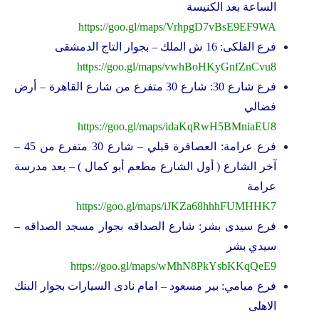
الساعة بعد الكنيسة
https://goo.gl/maps/VrhpgD7vBsE9EF9WA
فرع الفلكى: 16 ش الملك – بجوار التاج الدمشقى
https://goo.gl/maps/vwhBoHKyGnfZnCvu8
فرع شارع 30: شارع 30 متفرع من شارع القاهرة – أرض
فضالي
https://goo.gl/maps/idaKqRwH5BMniaEU8
فرع عرامة: العصافرة قبلي – شارع 30 متفرع من 45 –
آخر الشارع ( أول الشارع مطعم أبو كمال ) – بعد مدرسة
عرامة
https://goo.gl/maps/iJKZa68hhhFUMHHK7
فرع سيدى بشر: شارع الصداقه بجوار مسجد الصداقه –
سيدي بشر
https://goo.gl/maps/wMhN8PkYsbKKqQeE9
فرع ميامي: بير مسعود – امام نادى السيارات بجوار البنك
الاهلى