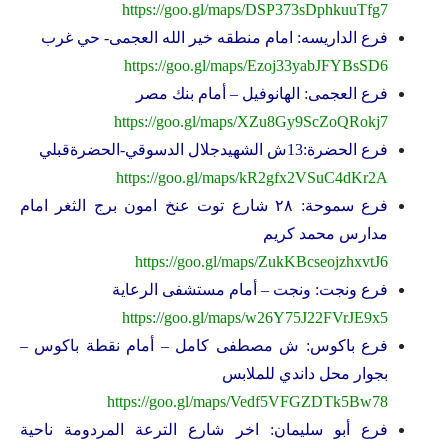
https://goo.gl/maps/DSP373sDphkuuTfg7
فرع الداريسه: امام منطقه خير الله العجمى- حي غرب
https://goo.gl/maps/Ezoj33yabJFYBsSD6
فرع العجمى: الهانوفيل – أمام بنك مصر
https://goo.gl/maps/XZu8Gy9ScZoQRokj7
فرع الحضرة:13ش الشهيدجلال الدسوقي-الحضرةقبلي
https://goo.gl/maps/kR2gfx2VSuC4dKr2A
فرع سموحة: ٢٨ شارع توت عنخ امون برج الثغر امام
مدارس محمد كريم
https://goo.gl/maps/ZukKBcseojzhxvtJ6
فرع ونجت: ونجت – أمام مستشفى الرعاية
https://goo.gl/maps/w26Y75J22FVrJE9x5
فرع باكوس: ش مصطفى كامل – أمام نقطة باكوس –
بجوار محل داندي للملابس
https://goo.gl/maps/Vedf5VFGZDTk5Bw78
فرع أبو سليمان: اخر شارع الترعة المردومة ناحية