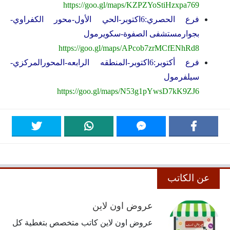
https://goo.gl/maps/KZPZYoStiHzxpa769
فرع الحصري:6اكتوبر-الحي الأول-محور الكفراوي-
بجوارمستشفى الصفوة-سكويرمول
https://goo.gl/maps/APcob7zrMCfENhRd8
فرع أكتوبر:6اكتوبر-المنطقه الرابعه-المحورالمركزي-
سيلفرمول
https://goo.gl/maps/N53g1pYwsD7kK9ZJ6
عن الكاتب
عروض اون لاين
عروض اون لاين كاتب متخصص بتغطية كل