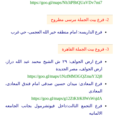
https://goo.gl/maps/Nh3iPBtQUaVDv7mi7
2- فرع بيت الجملة مرسى مطروح
فرع الداريسه: امام منطقه خير الله العجمى- حي غرب
3- فروع بيت الجملة القاهرة
فرع ارض الجولف: ٢٩ ش الشيخ محمد عبد الله دراز،
ارض الجولف، مصر الجديدة
https://goo.gl/maps/1NzfMM3GQZmaY32j8
فرع المعادى: ميدان حسين صدقى امام فندق المعادى،
المعادى
https://goo.gl/maps/g12ZtKfrK8WsWsjdA
فرع التجمع التالت:داخل فيوتشرمول بجانب الجامعه
الالمانيه