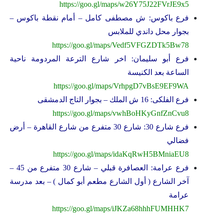
https://goo.gl/maps/w26Y75J22FVrJE9x5
فرع باكوس: ش مصطفى كامل – أمام نقطة باكوس –
بجوار محل داندي للملابس
https://goo.gl/maps/Vedf5VFGZDTk5Bw78
فرع أبو سليمان: اخر شارع الترعة المردومة ناحية
الساعة بعد الكنيسة
https://goo.gl/maps/VrhpgD7vBsE9EF9WA
فرع الفلكى: 16 ش الملك – بجوار التاج الدمشقى
https://goo.gl/maps/vwhBoHKyGnfZnCvu8
فرع شارع 30: شارع 30 متفرع من شارع القاهرة – أرض
فضالي
https://goo.gl/maps/idaKqRwH5BMniaEU8
فرع عرامة: العصافرة قبلي – شارع 30 متفرع من 45 –
آخر الشارع ( أول الشارع مطعم أبو كمال ) – بعد مدرسة
عرامة
https://goo.gl/maps/iJKZa68hhhFUMHHK7