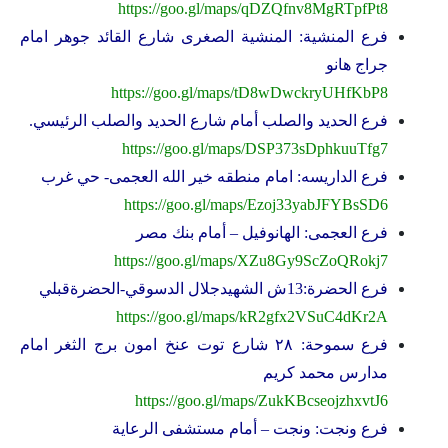
https://goo.gl/maps/qDZQfnv8MgRTpfPt8
فرع المنشية: المنشية الصغرى شارع القائد جوهر امام
جراج هانو
https://goo.gl/maps/tD8wDwckryUHfKbP8
فرع الحديد والصلب أمام شارع الحديد والصلب الرئيسي.
https://goo.gl/maps/DSP373sDphkuuTfg7
فرع الداريسه: امام منطقه خير الله العجمى- حي غرب
https://goo.gl/maps/Ezoj33yabJFYBsSD6
فرع العجمى: الهانوفيل – أمام بنك مصر
https://goo.gl/maps/XZu8Gy9ScZoQRokj7
فرع الحضرة:13ش الشهيدجلال الدسوقي-الحضرةقبلي
https://goo.gl/maps/kR2gfx2VSuC4dKr2A
فرع سموحة: ٢٨ شارع توت عنخ امون برج الثغر امام
مدارس محمد كريم
https://goo.gl/maps/ZukKBcseojzhxvtJ6
فرع ونجت: ونجت – أمام مستشفى الرعاية