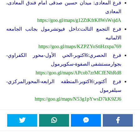
فرع المعادى: ميدان حسين صدقى امام فندق المعادى،
المعادى
https://goo.gl/maps/g12ZtKfrK8WsWsjdA
فرع التجمع التالت:داخل فيوتشرمول بجانب الجامعه
الالمانيه
https://goo.gl/maps/KZPZYoStiHzxpa769
فرع الحصري:6اكتوبر-الحي الأول-محور الكفراوي-
بجوارمستشفى الصفوة-سكويرمول
https://goo.gl/maps/APcob7zrMCfENhRd8
فرع أكتوبر:6اكتوبر-المنطقه الرابعه-المحورالمركزي-
سيلفرمول
https://goo.gl/maps/N53g1pYwsD7kK9ZJ6