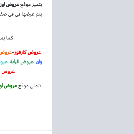
يتميز موقع
عروض اون
يتم عرضها فى فى صفح
كما يمك
عروض كارفور
–
عروض 
وان
–
عروض الراية
–
عروض
عروض ال
يتمنى موقع
عروض اون