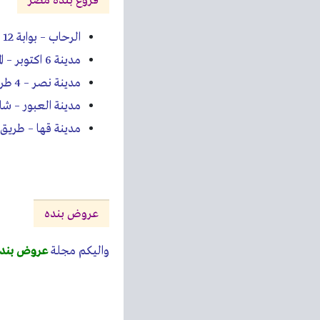
فروع بنده مصر
الرحاب – بوابة 12 – Gateway Mall
مدينة 6 اكتوبر – المحور المركزى ميدان الحرية بجوار سيتى سكيب مول
مدينة نصر – 4 طريق النصر بجوار قسم مدينة نصر أول تقاطع مكرم عبيد
مدينة العبور – شار
مدينة قها – طريق
عروض بنده
واليكم مجلة
عروض بند