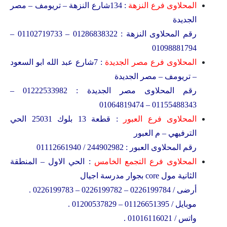
المحلاوى فرع النزهة
: 134شارع النزهة – تريومف – مصر
الجديدة
رقم المحلاوى النزهة : 01286838322 – 01102719733 –
01098881794
المحلاوى فرع مصر الجديدة
: 7شارع عبد الله ابو السعود
– تريومف – مصر الجديدة
رقم المحلاوى مصر الجديدة : 01222533982 –
01155488343 – 01064819474
المحلاوى فرع العبور
: قطعة 13 بلوك 25031 الحي
الترفيهي – م العبور
رقم المحلاوى العبور : 244902982 / 01112661940
المحلاوى فرع التجمع الخامس
: الحي الاول – المنطقة
الثانية مول core بجوار مدرسة اجيال
أرضى / 0226199784 – 0226199782 – 0226199783 .
موبايل / 01126651395 – 01200537829 .
واتس / 01016116021 .