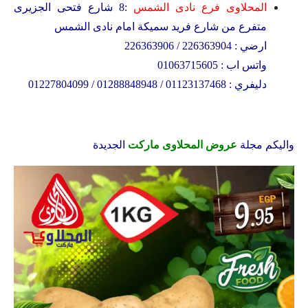
المحلاوى فرع نادى الشمس
:8 شارع فتحى الجزيرى
متفرع من شارع فريد سميكة امام نادى الشمس
ارضي : 226363904 / 226363906
واتس اب : 01063715605
دليفري : 01123137468 / 01288848948 / 01227804099
واليكم مجلة
عروض المحلاوى ماركت
الجديدة